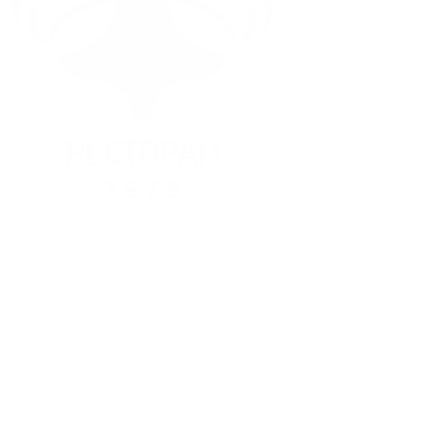
Пирожки
Еда
Караваи
Дополнения
На свадьбу
Забота о
празднике