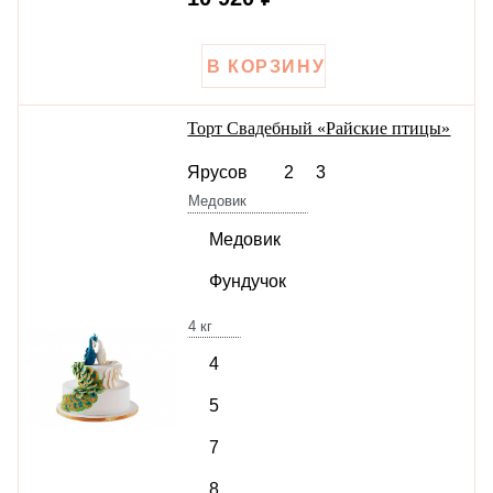
Торт Свадебный «Райские птицы»
Ярусов
2
3
Медовик
Медовик
Фундучок
4
кг
4
5
7
8