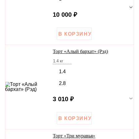
10 000 ₽
Торт «Алый бархат» (Рэд)
1.4
кг
1.4
2.8
3 010 ₽
Торт «Три муравья»