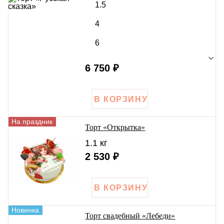
Тематические торты
1.5
День святого Валентина
Пасха
Корпоративные торты
4
На 1 сентября
На Новый год
Еда
На свадьбу
6
Ко Дню Победы
Праздники
6 750 ₽
На праздник
Торт «Открытка»
1.1 кг
2 530 ₽
Новинка
Торт свадебный «Лебеди»