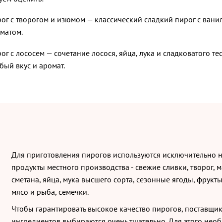
ог с творогом и изюмом — классический сладкий пирог с ван
матом.
ог с лососем — сочетание лосося, яйца, лука и сладковатого тес
бый вкус и аромат.
Для приготовления пирогов используются исключительно 
продукты местного производства - свежие сливки, творог, м
сметана, яйца, мука высшего сорта, сезонные ягоды, фрукт
мясо и рыба, семечки.
Чтобы гарантировать высокое качество пирогов, поставщи
ингредиентов выбираются очень тщательно. Для этого нео