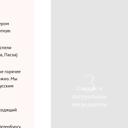
ьером
атную
успели
а, Пасха)
ое горячее
3
ложно. Мы
усским
Свежие и
натуральные
ингредиенты
дходящий
етербургу,