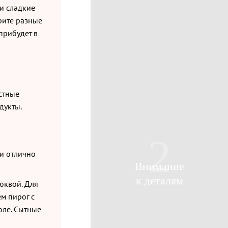
 и сладкие
рите разные
прибудет в
естные
дукты.
2
Поиск
Войти
ги отлично
Внимание
к деталям
юквой. Для
м пирог с
оле. Сытные