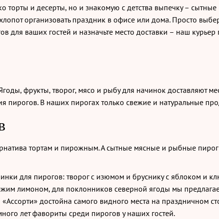
о торты и десерты, но и знакомую с детства выпечку – сытные
хлопот организовать праздник в офисе или дома. Просто выбе
в для ваших гостей и назначьте место доставки – наш курьер 
Ягоды, фрукты, творог, мясо и рыбу для начинок доставляют м
ия пирогов. В наших пирогах только свежие и натуральные про
в
омпании
Отзывы
ернатива тортам и пирожным. А сытные мясные и рыбные пиро
нки для пирогов: творог с изюмом и бруснику с яблоком и кл
вежим лимоном, для поклонников северной ягоды мы предлагае
 «Ассорти» достойна самого видного места на праздничном ст
много лет фавориты среди пирогов у наших гостей.