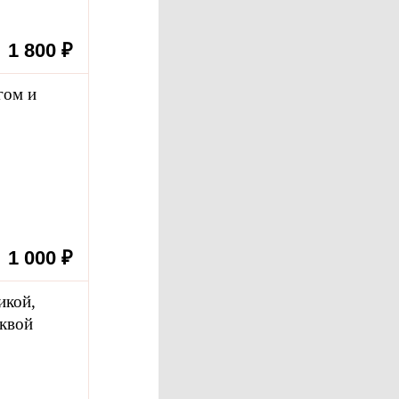
1 800 ₽
гом и
1 000 ₽
икой,
квой