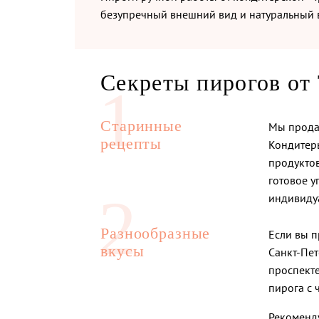
безупречный внешний вид и натуральный в
Секреты пирогов от
Старинные
Мы прода
рецепты
Кондитеры
продуктов
готовое у
индивидуа
Разнообразные
Если вы п
вкусы
Санкт-Пет
проспекте
пирога с 
Рекоменд