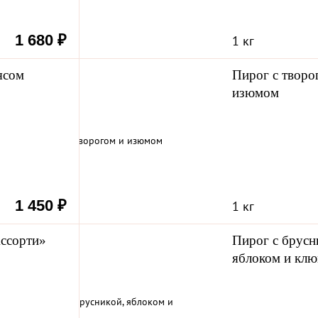
здники
1 680 ₽
1 кг
ясом
Пирог с творо
изюмом
1 450 ₽
1 кг
ссорти»
Пирог с брусн
яблоком и клю