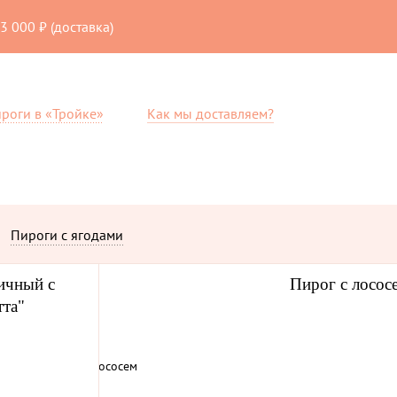
3 000 ₽ (доставка)
ироги в «Тройке»
Как мы доставляем?
Пироги с ягодами
ичный с
Пирог с лосос
тта"
ы
Печенье
Пирожки
Караваи
Фи