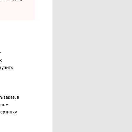
.
х
купить
 заказ, в
дном
вертинку