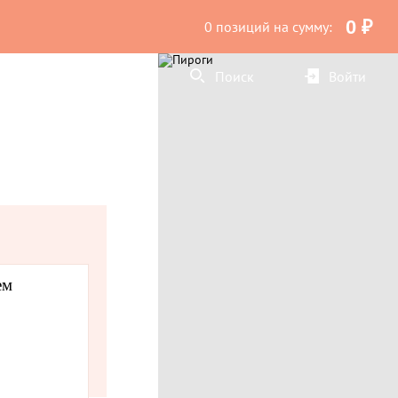
0 ₽
0 позиций
на сумму:
Поиск
Войти
ем
гурки для украшения