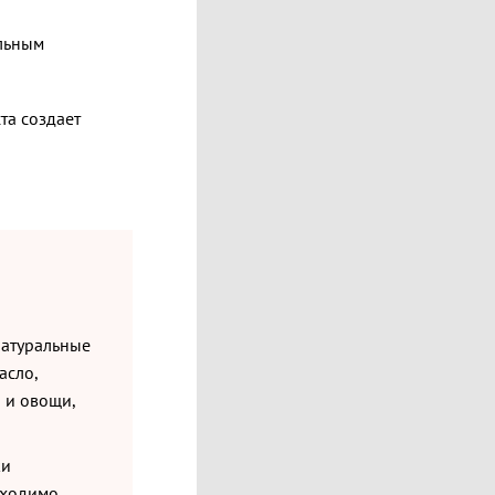
ильным
та создает
натуральные
асло,
ы и овощи,
ки
бходимо