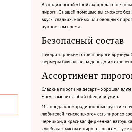
В кондитерской «Тройка» продают не тольк
пироги. С нашей помощью вы сможете без 
вкусы сладких, мясных или овощных пирого
нужное вам время.
Безопасный состав
Пекари «Тройки» готовят пироги вручную. 
фермеры буквально за день до изготовлен
Ассортимент пирого
Каталог
Доставка и оплата
Новости
О к
Сладкие пироги на десерт – хорошая альт
могут заменить собой обед или ужин.
Мы предлагаем традиционные русские начи
любителей «кисленького» есть пирог со с
черникой, а красивая фирменная ватрушка
кулебяка с мясом и пирог с лососем – уже 