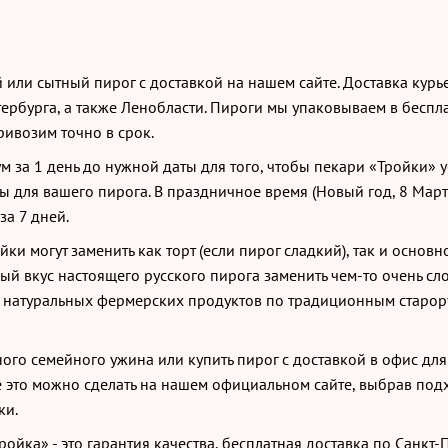
 или сытный пирог с доставкой на нашем сайте. Доставка кур
тербурга, а также Ленобласти. Пироги мы упаковываем в беспл
ивозим точно в срок.
м за 1 день до нужной даты для того, чтобы пекари «Тройки» 
ы для вашего пирога. В праздничное время (Новый год, 8 Март
за 7 дней.
и могут заменить как торт (если пирог сладкий), так и основн
ьный вкус настоящего русского пирога заменить чем-то очень с
з натуральных фермерских продуктов по традиционным старор
ного семейного ужина или купить пирог с доставкой в офис для
е это можно сделать на нашем официальном сайте, выбрав по
ки.
йка» - это гарантия качества, бесплатная доставка по Санкт-П