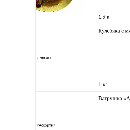
Хлеб
Пасха
Еда
Пра
1.3 кг
Кулебяка с м
1 кг
Ватрушка «А