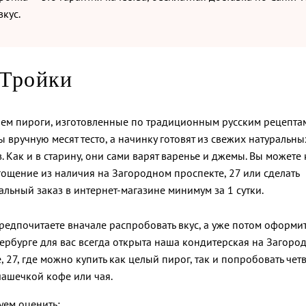
кус.
 Тройки
ем пироги, изготовленные по традиционным русским рецептам
 вручную месят тесто, а начинку готовят из свежих натуральны
. Как и в старину, они сами варят варенье и джемы. Вы можете 
гощение из наличия на Загородном проспекте, 27 или сделать
льный заказ в интернет-магазине минимум за 1 сутки.
редпочитаете вначале распробовать вкус, а уже потом оформить
ербурге для вас всегда открыта наша кондитерская на Загоро
, 27, где можно купить как целый пирог, так и попробовать чет
чашечкой кофе или чая.
уем оценить: