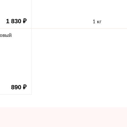
1 830 ₽
1 кг
вовый
890 ₽