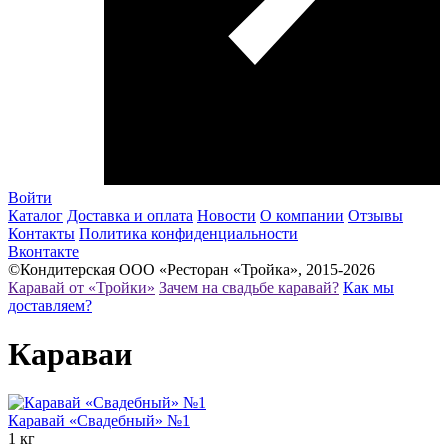
Войти
Каталог
Доставка и оплата
Новости
О компании
Отзывы
Контакты
Политика конфиденциальности
Вконтакте
©Кондитерская ООО «Ресторан «Тройка», 2015-2026
Каравай от «Тройки»
Зачем на свадьбе каравай?
Как мы
доставляем?
Караваи
Каравай «Свадебный» №1
1 кг