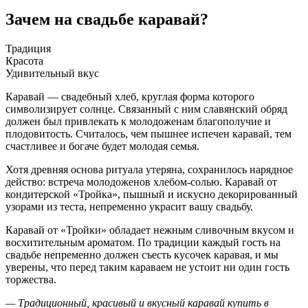
Зачем на свадьбе каравай?
Традиция
Красота
Удивительный вкус
Каравай — свадебный хлеб, круглая форма которого
символизирует солнце. Связанный с ним славянский обряд
должен был привлекать к молодоженам благополучие и
плодовитость. Считалось, чем пышнее испечен каравай, тем
счастливее и богаче будет молодая семья.
Хотя древняя основа ритуала утеряна, сохранилось нарядное
действо: встреча молодоженов хлебом-солью. Каравай от
кондитерской «Тройка», пышный и искусно декорированный
узорами из теста, непременно украсит вашу свадьбу.
Каравай от «Тройки» обладает нежным сливочным вкусом и
восхитительным ароматом. По традиции каждый гость на
свадьбе непременно должен съесть кусочек каравая, и мы
уверены, что перед таким караваем не устоит ни один гость
торжества.
— Традиционный, красивый и вкусный каравай купить в