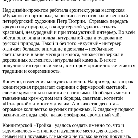
Над дизайн-проектом работала архитектурная мастерская
«Чувашов и партнеры», за роспись стен отвечал известный
петербургский художник Петр Тютрин. Стремясь передать
яркую силу природы, в кондитерской удалось создать
красивый, незаурядный и при этом уютный интерьер. Во всей
обстановке видна польза натуральной еды и очарование
русской природы. Такой и без того «вкусный» интерьер
отличает большое внимание к деталям – необычные
светильники в виде месяца и колоса, множество зеркал и
деревянных элементов, натуральный камень. В итоге
получился интересный микс, в котором органично сочетаются
традиции и современность.
Конечно, изменения коснулись и меню. Например, на завтрак
кондитерская предлагает сырники с фермерской сметаной,
свежие круассаны и панини с начинками. Пообедать можно
тыквенным крем-супом или борщом, салатами, котлетой
«Пожарской» и многим другим. А в качестве десерта –
огромное количество вкусных пирожных. К сладкому подают
различные виды кофе, какао с зефиром, ароматный чай.
Кондитерской «Тройка» удалось создать именно то, что и
задумывалось – стильное и душевное место для отдыха с
семьей или друзьями, где можно не только вкусно покушать,