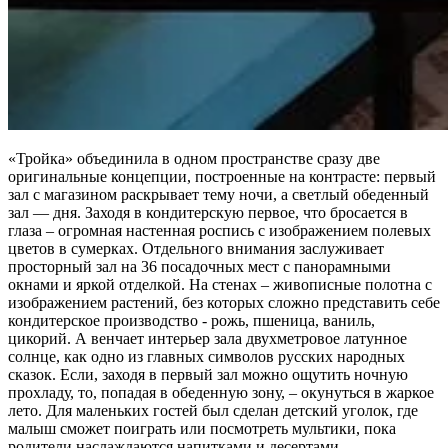
«Тройка» объединила в одном пространстве сразу две
оригинальные концепции, построенные на контрасте: первый
зал с магазином раскрывает тему ночи, а светлый обеденный
зал — дня. Заходя в кондитерскую первое, что бросается в
глаза – огромная настенная роспись с изображением полевых
цветов в сумерках. Отдельного внимания заслуживает
просторный зал на 36 посадочных мест с панорамными
окнами и яркой отделкой. На стенах – живописные полотна с
изображением растений, без которых сложно представить себе
кондитерское производство - рожь, пшеница, ваниль,
цикорий. А венчает интерьер зала двухметровое латунное
солнце, как одно из главных символов русских народных
сказок. Если, заходя в первый зал можно ощутить ночную
прохладу, то, попадая в обеденную зону, – окунуться в жаркое
лето. Для маленьких гостей был сделан детский уголок, где
малыш сможет поиграть или посмотреть мультики, пока
родители наслаждаются напитками и десертами.