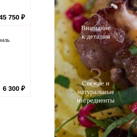
2
45 750 ₽
Поиск
Войти
Внимание
к деталям
риль
3
Свежие и
6 300 ₽
натуральные
ингредиенты