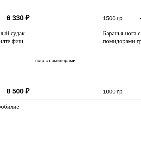
6 330 ₽
1500 гр
 компании
Отзывы
ый судак
Баранья нога с
филте фиш
помидорами г
8 500 ₽
1000 гр
зобилие