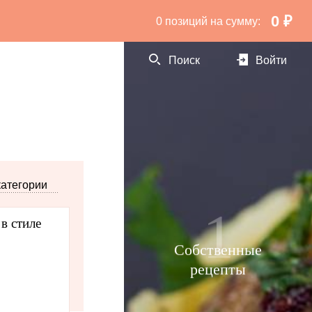
0 ₽
0 позиций
на сумму:
Поиск
Войти
гурки для украшения
категории
1
в стиле
Собственные
рецепты