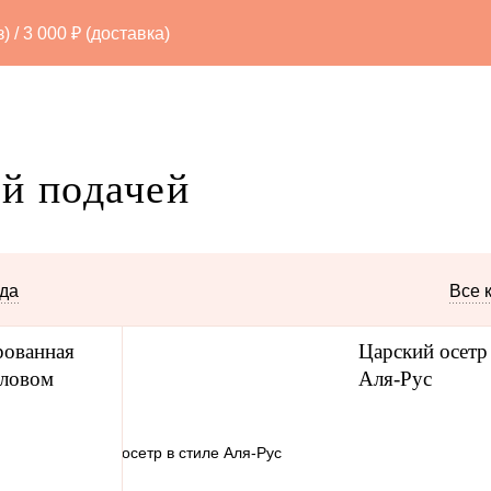
/ 3 000 ₽ (доставка)
й подачей
ы
Печенье
Пирожки
Караваи
Фи
юда
Все 
здники
рованная
Царский осетр 
ловом
Аля-Рус