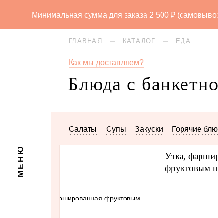
Минимальная сумма для заказа 2 500 ₽ (самовывоз) 
ГЛАВНАЯ
КАТАЛОГ
ЕДА
Как мы доставляем?
Каталог
Блюда с банкетно
Торты
Пироги
Десерт
Салаты
Супы
Закуски
Горячие бл
ЗАКРЫТЬ
Хлеб
Пасха
Еда
Пра
МЕНЮ
Утка, фарши
фруктовым п