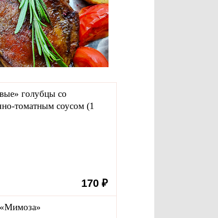
вые» голубцы со
чно-томатным соусом (1
170 ₽
р
 «Мимоза»