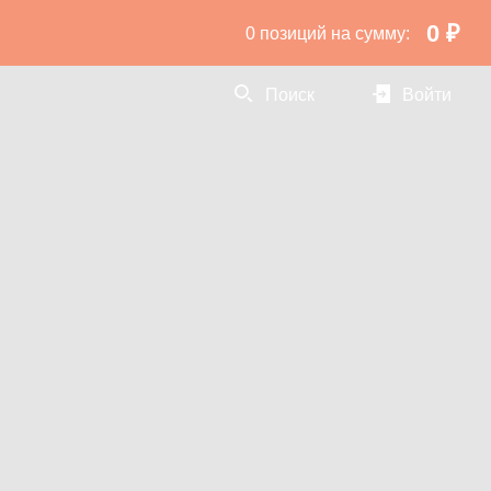
0 ₽
0 позиций
на сумму:
Поиск
Войти
гурки для украшения