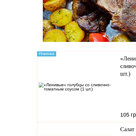
Новинка
«Лени
сливо
шт.)
105 г
Салат