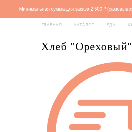
Минимальная сумма для заказа 2 500 ₽ (самовывоз) 
ГЛАВНАЯ
КАТАЛОГ
ЕДА
Х
Хлеб "Ореховый
Каталог
Торты
Пироги
Десерт
Хлеб
Пасха
Еда
Пра