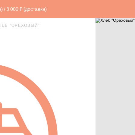
/ 3 000 ₽ (доставка)
ЛЕБ "ОРЕХОВЫЙ"
"
ы
Печенье
Пирожки
Караваи
Фи
здники