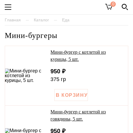
0
Каталог
Главная
Каталог
Еда
Мини-бургеры
Торты
Пироги
Мини-бургер с котлетой из
курицы, 5 шт.
Десерты
950 ₽
Печенье
375 гр
Пирожки
Караваи
Мини-бургер с котлетой из
Фигурки для украшения
говядины, 5 шт.
Хлеб
950 ₽