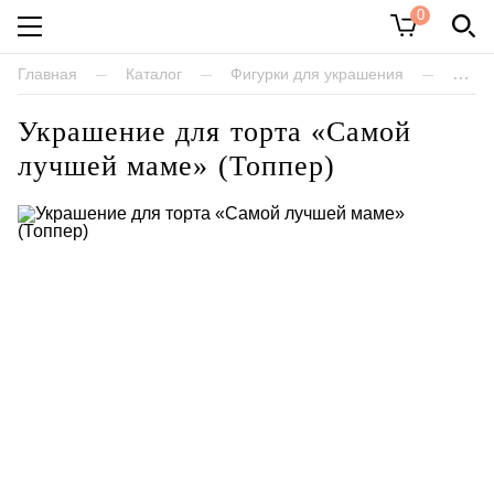
0
Каталог
Главная
Каталог
Фигурки для украшения
Украш
Украшение для торта «Самой
Торты
лучшей маме» (Топпер)
Пироги
Десерты
Печенье
Пирожки
Караваи
Фигурки для украшения
Хлеб