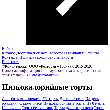
Войти
Каталог
Доставка и оплата
Новости
О компании
Отзывы
Контакты
Политика конфиденциальности
Вконтакте
©Кондитерская ООО «Ресторан «Тройка», 2015-2026
Полезная информация
Почему стоит заказать диетические
торты у нас?
Как мы доставляем?
Низкокалорийные торты
Со взбитыми сливками
3D-торты
Детские торты
На день
рождения
С крем-чизом
Низкокалорийные торты
На 8 марта
На юбилей
Торты без мастики
Торты для выпускного
Торты