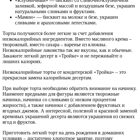
«Клубничный» — бисквит со сливочно-клубничной
заливкой, зефирной массой и воздушным безе, украшен
натуральными сливками и фруктами.
«Мамин» — бисквит на молоке и безе, украшен
сливками и арахисовыми лепестками.
Торты получаются более легкие за счет добавления
низкокалорийных ингредиентов. Вместо масляного крема –
творожный, вместо сахара – варенье из клюквы.
Низкокалорийные лакомства так же вкусны, как и обычные.
Закажите легкий десерт в «Тройке» и не переживайте о
лишних калориях.
Низкокалорийные торты от кондитерской «Тройка» – это
прекрасная замена калорийным десертам.
При выборе торта необходимо обратить внимание на начинку.
Наименее вредными для фигуры являются творожные
начинки, начинки со сливками (с низким процентом
жирности), а также начинки с добавлением фруктовых и
ягодных джемов. А интересной, полезной и красивой заменой
кремовых украшений десерта являются украшения из свежих
ягод и фруктов.
Приготовить легкий торт на день рождения в домашних
условиях – достаточно хлопотное занятие, поэтому