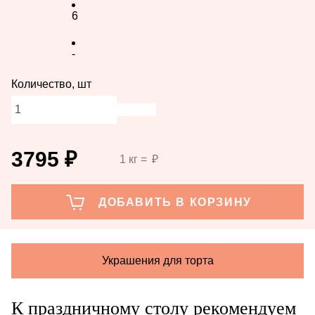
6
-
Количество, шт
3795
₽
1 кг =
₽
Украшения для торта
К праздничному столу рекомендуем